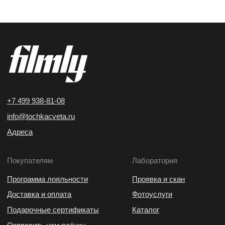
+7 499 938-81-08
info@tochkacveta.ru
Адреса
Покупателям
Лаборатория
Программа лояльности
Проявка и скан
Доставка и оплата
Фотоуслуги
Подарочные сертификаты
Каталог
Отправить нам плёнку
Обмен и возврат
Мы в соцсетях
Навигация
YouTube
О нас
И*
Вакансии
B2B
ВКонтакте
Telegram
* Мета (Meta Platforms) —
запрещённая в РФ организация
ИП Воробьев Максим Юрьевич
Политика конфиденциальности
Согласие на обработку персональных данных
Оферта