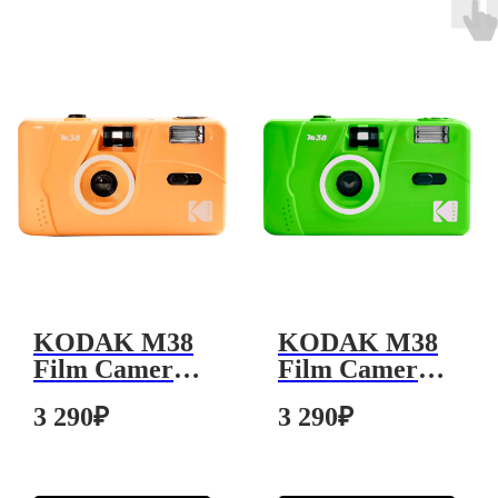
KODAK M38
KODAK M38
Film Camera
Film Camera
Orange Код:
Green Код:
3 290
₽
3 290
₽
4031
4025