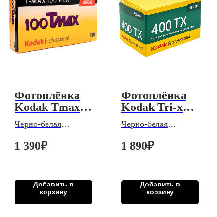
Фотоплёнка
Фотоплёнка
Kodak Tmax
Kodak Tri-x
100 iso 12 кад.
400 iso 36 кад.
Черно-белая
Черно-белая
код: 2234
код: 2221
негативная, тип 120
негативная, тип 135
1 390
₽
1 890
₽
(широкая), D76
(узкая), D76
Добавить в
Добавить в
корзину
корзину