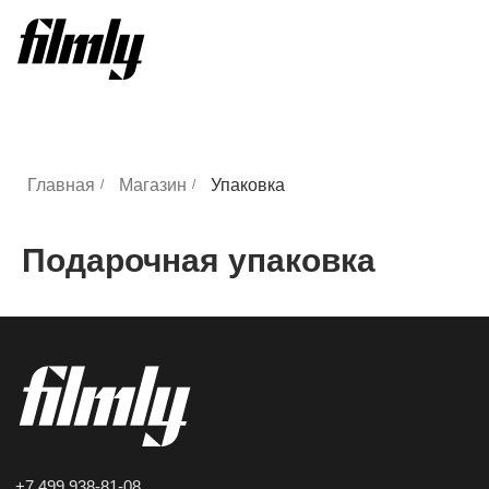
Главная
Магазин
Упаковка
/
/
Подарочная упаковка
+7 499 938-81-08
info@tochkacveta.ru
Адреса
Покупателям
Лаборатория
Программа лояльности
Проявка и скан