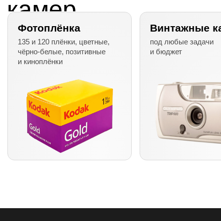
+7 499 938-81-08
info@tochkacveta.ru
Адреса
Покупателям
Лаборатория
Программа лояльности
Проявка и скан
Доставка и оплата
Фотоуслуги
Подарочные сертификаты
Каталог