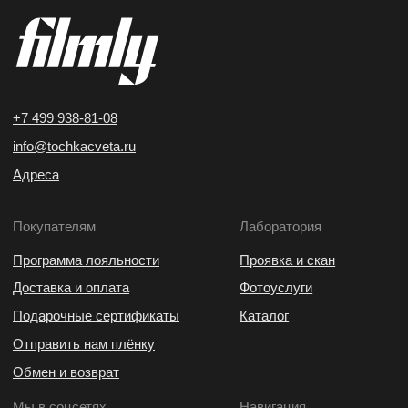
Отправить нам плёнку
Обмен и возврат
Мы в соцсетях
Навигация
YouTube
О нас
И*
Вакансии
B2B
ВКонтакте
Telegram
* Мета (Meta Platforms) —
запрещённая в РФ организация
ИП Воробьев Максим Юрьевич
Политика конфиденциальности
Согласие на обработку персональных данных
Оферта