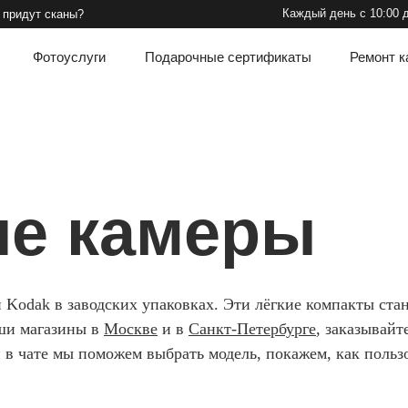
Каждый день с 10:00 до 22:00
+7 
сканы?
тоуслуги
Подарочные сертификаты
Ремонт камер
Конт
е камеры
 Kodak в заводских упаковках. Эти лёгкие компакты ста
аши магазины в
Москве
и в
Санкт-Петербурге
, заказывайт
и в чате мы поможем выбрать модель, покажем, как польз