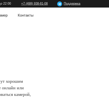
(499) 938-81-08
Поддержка
акты
нут хорошим
е онлайн или
оваться камерой,