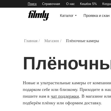
Поиск
Справочная
О нас
Кешбэк 5%
Когда придут 
Каталог
Проявка и скан
Фо
Главная
/
Магазин
/
Плёночные камеры
Плёночны
Новые и ультрастильные камеры от компании
подарком себе или близкому. Приходите в н
пишите нам в
чат поддержки
. В магазине ил
подберём плёнку или оформим доставку.