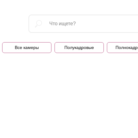
Все камеры
Полукадровые
Полнокадр
Покупателям
Программа лоя