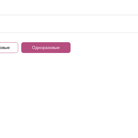
овые
Одноразовые
Лаборатория
Навигация
льности
Проявка и скан
О нас