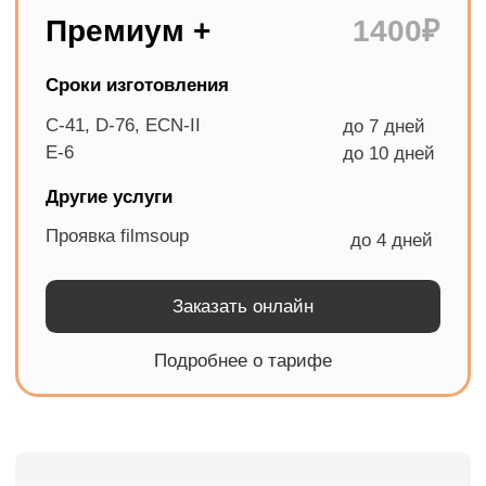
Вам
понравилась
точка?
Ага, было круто
Что-то пошло не так…
5,0
> 1500 положительных отзывов
на Яндекс Картах и 2ГИС