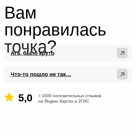
в Москве и Санкт-
Петербурге
Лаборатория Артплей
Центр дизайна Артплей
м. Курская, ул. Нижняя
Сыромятническая, 10 стр. 9, вход Е
(лестница) / вход С (лифт), 4 этаж
На Яндекс Картах
Страница лаборатории
Лаборатория Хлебозавод
Хлебозавод №9
Москва, м. Дмитровская
ул. Новодмитровская, 1 стр. 7
На Яндекс Картах
Страница лаборатории