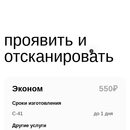
Проявка filmsoup
до 4 дней
Скан полукадра С-41
до 1 дня
Скан полукадра
до 4 дней
D-76, ECN-II, Е-6
Заказать онлайн
Подробнее о тарифе
Популярный выбор
Премиум
850₽
Сроки изготовления
C-41
до 1 дня
С-41 тип 120,
до 3 дней
D-76, ECN-II
Е-6
до 7 дней
Другие услуги
Проявка filmsoup
до 4 дней
Скан полукадра С-41
до 1 дня