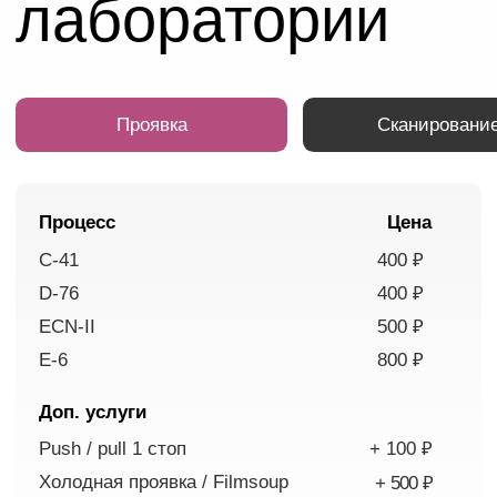
ул. Большая Новодмитровская
Для велосипедов и самокатов
Воспользуйтесь
ближайшими
велопарковками
или сразу заходите
к нам с велосипедом или самокатом