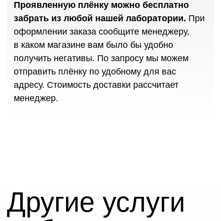
как
добраться
Для пешеходов
Удобны выход из метро
м. Дмитровская, выход № 4
4 мин. пешком
Построить маршрут
Для автомобилей
Парковка Хлебозавод
Круглосуточно
Первые 20 мин. бесплатные, далее 150 ₽/час
Заезд по Новодмитровской улице
со стороны ул. Бутырская или